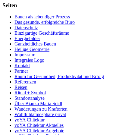
Seiten
Bauen als lebendiger Prozess
Das gesunde, erfolgreiche Büro
Datenschutz
Einzigartige Geschäftsräume
Energiebilder
Ganzheitliches Bauen
Heilige Geometrie
Impressum
Integrales Logo
Kontakt
Partner
Raum für Gesundheit, Produktivität und Erfolg
Referenzen
Reisen
Ritual + Symbol
Standortanalyse
Über Bianka Maria Seidl
Wanderungen zu Kraftorten
Wohlfühlatmosphäre privat
yoYA Chitektur
yoYA Chitektur Aktuelles
yoYA Chitektur Angebote