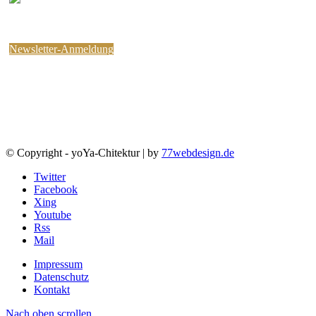
kostenlosen yoYa-Newsletter an !
Sie können jederzeit wieder abbestellen.
Newsletter-Anmeldung
© Copyright - yoYa-Chitektur | by
77webdesign.de
Twitter
Facebook
Xing
Youtube
Rss
Mail
Impressum
Datenschutz
Kontakt
Nach oben scrollen