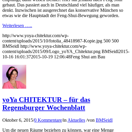
gebaut. Das passiert auch in Deutschland viel häufiger, als man
denkt. Inzwischen ist ausgerechnet das konservative München so
etwas wie die Hauptstadt der Feng-Shui-Bewegung geworden.
Weiterlesen …..
http://www.yoya-chitektur.com/wp-
content/uploads/2015/10/fotolia_48418987-Kopie.jpg
500
500
BMSeidl
http://www.yoya-chitektur.com/wp-
content/uploads/2015/09/Logo_yoYA_Chitektur.png
BMSeidl
2015-
10-16 16:01:37
2015-10-19 12:06:48
Feng Shui am Bau
yoYa CHITEKTUR – für das
Regensburger Wochenblatt
Oktober 6, 2015
/
0 Kommentare
/
in
Aktuelles
/
von
BMSeidl
Um die neuen Räume beziehen zu können, war eine Menge