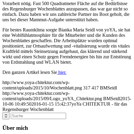
Vorarbeit nötig. Fast 500 Quadratmeter Fläche auf die Bedürfnisse
des Regensburger Wochenblattes anzupassen, das war gar nicht so
einfach. Dazu haben wir uns zahlreiche Partner ins Boot geholt, die
uns bei dieser Mammut-Aufgabe unterstützt haben.
Für bestes Raumklima sorgte Bianka Maria Seidl von yoYA, sie hat
eine Wohlfühlatmosphäre für die Mitarbeiter und die Kunden des
Wochenblattes geschaffen. Die Arbeitsplätze wurden optimal
positioniert, zur Ortsaufwertung und -vitalisierung wurde ein vitales
Kraftfeld mittels Steinsetzung aufgebaut, das klärend und stärkend
wirkt und einen Schutz gegen Fremdenergien bis hin zur Entstörung
von Erdstrahlung und WLAN bietet.
Den ganzen Artikel lesen Sie
hier.
http://www.yoya-chitektur.com/wp-
content/uploads/2015/10/Wochenblatt.png
317
417
BMSeidl
http://www.yoya-chitektur.com/wp-
content/uploads/2015/09/Logo_yoYA_Chitektur.png
BMSeidl
2015-
10-06 10:49:50
2016-01-15 15:42:37
yoYa CHITEKTUR - für das
Regensburger Wochenblatt
Über mich