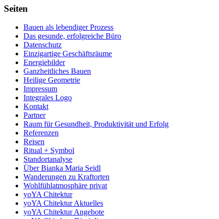
Seiten
Bauen als lebendiger Prozess
Das gesunde, erfolgreiche Büro
Datenschutz
Einzigartige Geschäftsräume
Energiebilder
Ganzheitliches Bauen
Heilige Geometrie
Impressum
Integrales Logo
Kontakt
Partner
Raum für Gesundheit, Produktivität und Erfolg
Referenzen
Reisen
Ritual + Symbol
Standortanalyse
Über Bianka Maria Seidl
Wanderungen zu Kraftorten
Wohlfühlatmosphäre privat
yoYA Chitektur
yoYA Chitektur Aktuelles
yoYA Chitektur Angebote