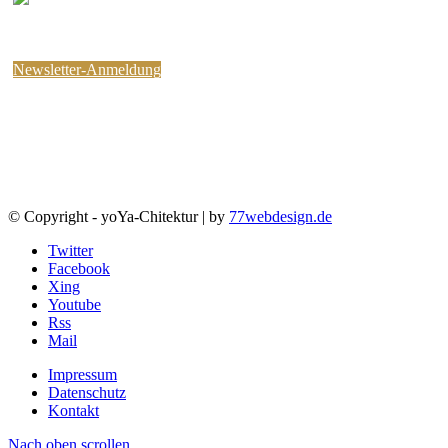
kostenlosen yoYa-Newsletter an !
Sie können jederzeit wieder abbestellen.
Newsletter-Anmeldung
© Copyright - yoYa-Chitektur | by
77webdesign.de
Twitter
Facebook
Xing
Youtube
Rss
Mail
Impressum
Datenschutz
Kontakt
Nach oben scrollen