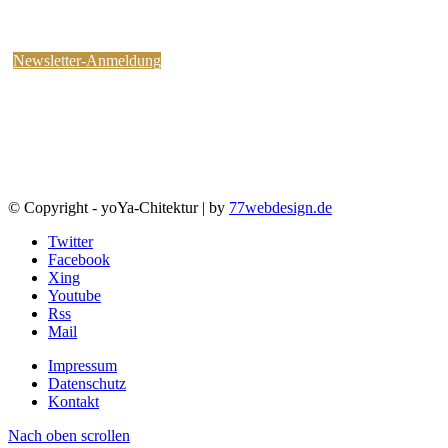
kostenlosen yoYa-Newsletter an !
Sie können jederzeit wieder abbestellen.
Newsletter-Anmeldung
© Copyright - yoYa-Chitektur | by
77webdesign.de
Twitter
Facebook
Xing
Youtube
Rss
Mail
Impressum
Datenschutz
Kontakt
Nach oben scrollen