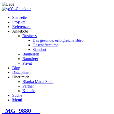
Startseite
Projekte
Referenzen
Angebote
Business
Das gesunde, erfolgreiche Büro
Geschäftsräume
Standort
Bauherren
Bauträger
Privat
Blog
Disziplinen
Über mich
Bianka Maria Seidl
Partner
Kontakt
Suche
Menü
_MG_9880___