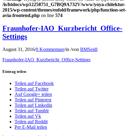
/is/htdocs/wp12258751_G7BQ9A732V/www/yoya-chitektur-
2015/wp-content/themes/enfold/framework/php/function-set-
avia-frontend.php
on line
574
Fraunhofer-IAO_Kurzbericht_Office-
Settings
August 31, 2016
/
0 Kommentare
/
in
/
von
BMSeidl
Fraunhofer-IAO_Kurzbericht_Office-Settings
Eintrag teilen
Teilen auf Facebook
Teilen auf Twitter
Auf Google+ teilen
Teilen auf Pinterest
Teilen auf Linkedin
Teilen auf Tumblr
Teilen auf Vk
Teilen auf Reddit
Per E-Mail teilen