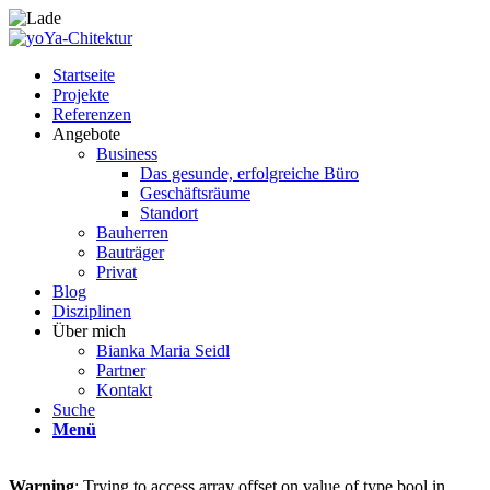
Startseite
Projekte
Referenzen
Angebote
Business
Das gesunde, erfolgreiche Büro
Geschäftsräume
Standort
Bauherren
Bauträger
Privat
Blog
Disziplinen
Über mich
Bianka Maria Seidl
Partner
Kontakt
Suche
Menü
Warning
: Trying to access array offset on value of type bool in