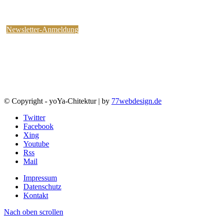
kostenlosen yoYa-Newsletter an !
Sie können jederzeit wieder abbestellen.
Newsletter-Anmeldung
© Copyright - yoYa-Chitektur | by
77webdesign.de
Twitter
Facebook
Xing
Youtube
Rss
Mail
Impressum
Datenschutz
Kontakt
Nach oben scrollen