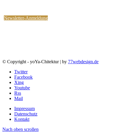
kostenlosen yoYa-Newsletter an !
Sie können jederzeit wieder abbestellen.
Newsletter-Anmeldung
© Copyright - yoYa-Chitektur | by
77webdesign.de
Twitter
Facebook
Xing
Youtube
Rss
Mail
Impressum
Datenschutz
Kontakt
Nach oben scrollen