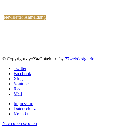
kostenlosen yoYa-Newsletter an !
Sie können jederzeit wieder abbestellen.
Newsletter-Anmeldung
© Copyright - yoYa-Chitektur | by
77webdesign.de
Twitter
Facebook
Xing
Youtube
Rss
Mail
Impressum
Datenschutz
Kontakt
Nach oben scrollen