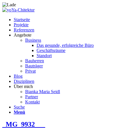
Startseite
Projekte
Referenzen
Angebote
Business
Das gesunde, erfolgreiche Büro
Geschäftsräume
Standort
Bauherren
Bauträger
Privat
Blog
Disziplinen
Über mich
Bianka Maria Seidl
Partner
Kontakt
Suche
Menü
_MG_9932___