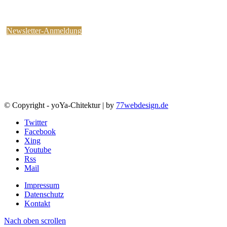
kostenlosen yoYa-Newsletter an !
Sie können jederzeit wieder abbestellen.
Newsletter-Anmeldung
© Copyright - yoYa-Chitektur | by
77webdesign.de
Twitter
Facebook
Xing
Youtube
Rss
Mail
Impressum
Datenschutz
Kontakt
Nach oben scrollen