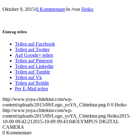
Oktober 9, 2015
/
0 Kommentare
/
in
/
von
Heiko
Eintrag teilen
Teilen auf Facebook
Teilen auf Twitter
Auf Google+ teilen
Teilen auf Pinterest
Teilen auf Linkedin
Teilen auf Tumblr
Teilen auf Vk
Teilen auf Reddit
Per E-Mail teilen
http://www.yoya-chitektur.com/wp-
content/uploads/2015/09/Logo_yoYA_Chitektur.png
0
0
Heiko
http://www.yoya-chitektur.com/wp-
content/uploads/2015/09/Logo_yoYA_Chitektur.png
Heiko
2015-
10-09 09:42:21
2015-10-09 09:43:04
OLYMPUS DIGITAL
CAMERA
0
Kommentare