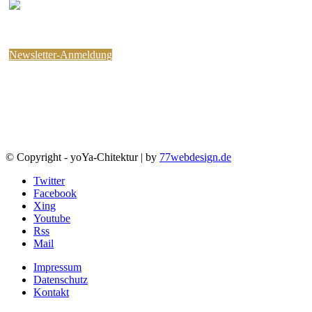
Melden Sie sich für den
kostenlosen yoYa-Newsletter an !
Sie können jederzeit wieder abbestellen.
Newsletter-Anmeldung
© Copyright - yoYa-Chitektur | by
77webdesign.de
Twitter
Facebook
Xing
Youtube
Rss
Mail
Impressum
Datenschutz
Kontakt