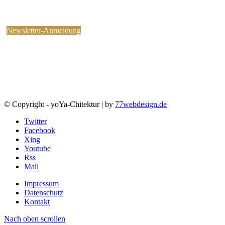
kostenlosen yoYa-Newsletter an !
Sie können jederzeit wieder abbestellen.
Newsletter-Anmeldung
© Copyright - yoYa-Chitektur | by
77webdesign.de
Twitter
Facebook
Xing
Youtube
Rss
Mail
Impressum
Datenschutz
Kontakt
Nach oben scrollen