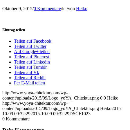
Oktober 9, 2015
/
0 Kommentare
/
in
/
von
Heiko
Eintrag teilen
Teilen auf Facebook
Teilen auf Twitter
Auf Google+ teilen
Teilen auf Pinterest
Teilen auf Linkedin
Teilen auf Tumblr
Teilen auf Vk
Teilen auf Reddit
Per E-Mail teilen
http://www.yoya-chitektur.com/wp-
content/uploads/2015/09/Logo_yoYA_Chitektur.png
0
0
Heiko
http://www.yoya-chitektur.com/wp-
content/uploads/2015/09/Logo_yoYA_Chitektur.png
Heiko
2015-
10-09 09:32:29
2015-10-09 09:32:29
DSCF1023
0
Kommentare