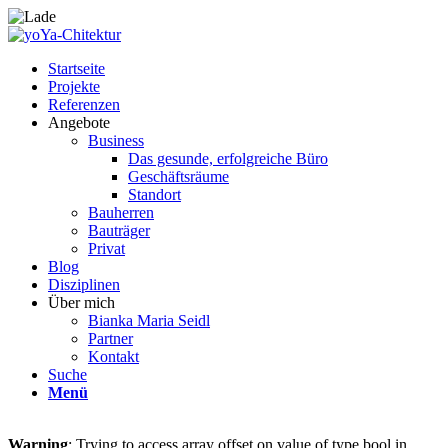
Startseite
Projekte
Referenzen
Angebote
Business
Das gesunde, erfolgreiche Büro
Geschäftsräume
Standort
Bauherren
Bauträger
Privat
Blog
Disziplinen
Über mich
Bianka Maria Seidl
Partner
Kontakt
Suche
Menü
Warning
: Trying to access array offset on value of type bool in