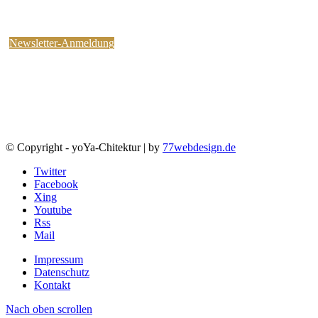
kostenlosen yoYa-Newsletter an !
Sie können jederzeit wieder abbestellen.
Newsletter-Anmeldung
© Copyright - yoYa-Chitektur | by
77webdesign.de
Twitter
Facebook
Xing
Youtube
Rss
Mail
Impressum
Datenschutz
Kontakt
Nach oben scrollen