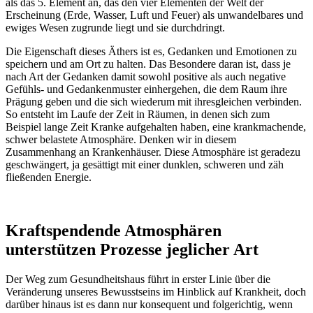
als das 5. Element an, das den vier Elementen der Welt der
Erscheinung (Erde, Wasser, Luft und Feuer) als unwandelbares und
ewiges Wesen zugrunde liegt und sie durchdringt.
Die Eigenschaft dieses Äthers ist es, Gedanken und Emotionen zu
speichern und am Ort zu halten. Das Besondere daran ist, dass je
nach Art der Gedanken damit sowohl positive als auch negative
Gefühls- und Gedankenmuster einhergehen, die dem Raum ihre
Prägung geben und die sich wiederum mit ihresgleichen verbinden.
So entsteht im Laufe der Zeit in Räumen, in denen sich zum
Beispiel lange Zeit Kranke aufgehalten haben, eine krankmachende,
schwer belastete Atmosphäre. Denken wir in diesem
Zusammenhang an Krankenhäuser. Diese Atmosphäre ist geradezu
geschwängert, ja gesättigt mit einer dunklen, schweren und zäh
fließenden Energie.
Kraftspendende Atmosphären
unterstützen Prozesse jeglicher Art
Der Weg zum Gesundheitshaus führt in erster Linie über die
Veränderung unseres Bewusstseins im Hinblick auf Krankheit, doch
darüber hinaus ist es dann nur konsequent und folgerichtig, wenn