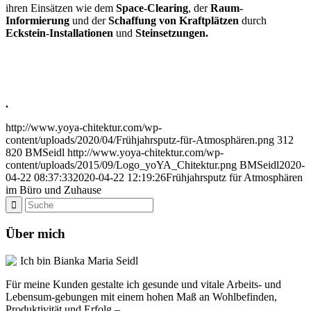
ihren Einsätzen wie dem
Space-Clearing
, der
Raum-
Informierung
und der
Schaffung von Kraftplätzen
durch
Eckstein-Installationen
und
Steinsetzungen.
.
http://www.yoya-chitektur.com/wp-
content/uploads/2020/04/Frühjahrsputz-für-Atmosphären.png
312
820
BMSeidl
http://www.yoya-chitektur.com/wp-
content/uploads/2015/09/Logo_yoYA_Chitektur.png
BMSeidl
2020-
04-22 08:37:33
2020-04-22 12:19:26
Frühjahrsputz für Atmosphären
im Büro und Zuhause
Über mich
Ich bin Bianka Maria Seidl
Für meine Kunden gestalte ich gesunde und vitale Arbeits- und
Lebensum-gebungen mit einem hohen Maß an Wohlbefinden,
Produktivität und Erfolg –