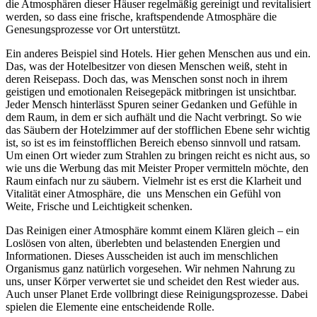
die Atmosphären dieser Häuser regelmäßig gereinigt und revitalisiert
werden, so dass eine frische, kraftspendende Atmosphäre die
Genesungsprozesse vor Ort unterstützt.
Ein anderes Beispiel sind Hotels. Hier gehen Menschen aus und ein.
Das, was der Hotelbesitzer von diesen Menschen weiß, steht in
deren Reisepass. Doch das, was Menschen sonst noch in ihrem
geistigen und emotionalen Reisegepäck mitbringen ist unsichtbar.
Jeder Mensch hinterlässt Spuren seiner Gedanken und Gefühle in
dem Raum, in dem er sich aufhält und die Nacht verbringt. So wie
das Säubern der Hotelzimmer auf der stofflichen Ebene sehr wichtig
ist, so ist es im feinstofflichen Bereich ebenso sinnvoll und ratsam.
Um einen Ort wieder zum Strahlen zu bringen reicht es nicht aus, so
wie uns die Werbung das mit Meister Proper vermitteln möchte, den
Raum einfach nur zu säubern. Vielmehr ist es erst die Klarheit und
Vitalität einer Atmosphäre, die uns Menschen ein Gefühl von
Weite, Frische und Leichtigkeit schenken.
Das Reinigen einer Atmosphäre kommt einem Klären gleich – ein
Loslösen von alten, überlebten und belastenden Energien und
Informationen. Dieses Ausscheiden ist auch im menschlichen
Organismus ganz natürlich vorgesehen. Wir nehmen Nahrung zu
uns, unser Körper verwertet sie und scheidet den Rest wieder aus.
Auch unser Planet Erde vollbringt diese Reinigungsprozesse. Dabei
spielen die Elemente eine entscheidende Rolle.