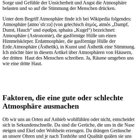
Sorge und Gefühle der Unsicherheit und Angst die Atmosphäre
belasten und so auf die Stimmung der Menschen drücken.
Unter dem Begriff Atmosphäre finde ich bei Wikipedia folgendes:
Atmosphäre [atmoˈsfɛːrə] (von griechisch ἀτμός, atmós „Dampf,
Dunst, Hauch“ und σφαῖρα, sphaira „Kugel“) bezeichnet:
Atmosphäre (Astronomie), die gasförmige Hülle um einen
Himmelskörper. Erdatmosphäre, die gasförmige Hülle der
Erde.Atmosphäre (Ästhetik), in Kunst und Ästhetik eine Stimmung.
Ich möchte hier in diesem Artikel über Atmosphären von Häusern,
der dritten Haut des Menschen schreiben. Ja, Räume umgeben uns
wie eine dritte Haut.
Faktoren, die eine gute oder schlechte
Atmosphäre ausmachen
Ob wir uns an Orten auf Anhieb wohlfühlen oder nicht, entscheidet
sich in Sekundenschnelle. Da sind die Gerüche, die uns in die Nase
steigen und Ekel oder Wohlsein erzeugen. Da drängen Geräusche
an unsere Ohren und je nach Tonhöhe und Qualität quälen sie uns