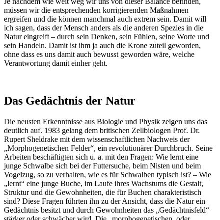
Je nachdem wie weit weg wir uns von dieser Balance befinden,
müssen wir die entsprechenden korrigierenden Maßnahmen
ergreifen und die können manchmal auch extrem sein. Damit will
ich sagen, dass der Mensch anders als die anderen Spezies in die
Natur eingreift – durch sein Denken, sein Fühlen, seine Worte und
sein Handeln. Damit ist ihm ja auch die Krone zuteil geworden,
ohne dass es uns damit auch bewusst geworden wäre, welche
Verantwortung damit einher geht.
Das Gedächtnis der Natur
Die neusten Erkenntnisse aus Biologie und Physik zeigen uns das
deutlich auf. 1983 gelang dem britischen Zellbiologen Prof. Dr.
Rupert Sheldrake mit dem wissenschaftlichen Nachweis der
„Morphogenetischen Felder“, ein revolutionärer Durchbruch. Seine
Arbeiten beschäftigten sich u. a. mit den Fragen: Wie lernt eine
junge Schwalbe sich bei der Futtersuche, beim Nisten und beim
Vogelzug, so zu verhalten, wie es für Schwalben typisch ist? – Wie
„lernt“ eine junge Buche, im Laufe ihres Wachstums die Gestalt,
Struktur und die Gewohnheiten, die für Buchen charakteristisch
sind? Diese Fragen führten ihn zu der Ansicht, dass die Natur ein
Gedächtnis besitzt und durch Gewohnheiten das „Gedächtnisfeld“
stärker oder schwächer wird. Die „morphogenetischen, oder