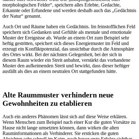
morphologischen Felder“, speichern alles Erlebte, Gedachte,
Erkannte oder Erfundene und werden deshalb auch das „Gedächtnis
der Natur“ genannt.
Auch Ort und Räume haben ein Gedächtnis. Im feinstofflichen Feld
speichern sich Gedanken und Gefühle als mentale und emotionale
Muster der Ereignisse ab. Wurde an einem Ort zum Beispiel sehr
heftig gestritten, speichert sich dieses Energiemuster im Feld und
erzeugt ein Konfliktpotenzial, das unsichtbar durch die Atmosphäre
des Ortes wirkt. Bei der nächsten Gelegenheit, bei der sich in
diesem Raum wieder ein Streit anbahnt, verstärkt das vorhandene
Muster den aufkeimenden Streit und bewirkt, dass dieser heftiger
ausfällt als dies an einem neutralen Ort stattgefunden hätte.
Alte Raummuster verhindern neue
Gewohnheiten zu etablieren
Auch ein anderes Phänomen lässt sich auf diese Weise erklären.
Wenn Menschen zum Beispiel nach einer Kur die guten Vorsätze zu
Hause nicht lange umsetzten können, dann wirken die alten
Rauminformationen als Verhinderer. Sie ersticken die guten
Absichten sehr schnell im Keim, noch bevor erste Erfolge sichtbar