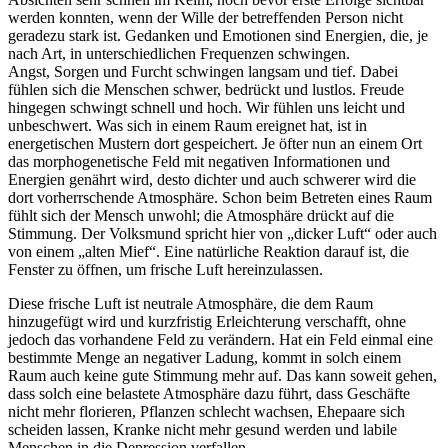
werden konnten, wenn der Wille der betreffenden Person nicht
geradezu stark ist. Gedanken und Emotionen sind Energien, die, je
nach Art, in unterschiedlichen Frequenzen schwingen.
Angst, Sorgen und Furcht schwingen langsam und tief. Dabei
fühlen sich die Menschen schwer, bedrückt und lustlos. Freude
hingegen schwingt schnell und hoch. Wir fühlen uns leicht und
unbeschwert. Was sich in einem Raum ereignet hat, ist in
energetischen Mustern dort gespeichert. Je öfter nun an einem Ort
das morphogenetische Feld mit negativen Informationen und
Energien genährt wird, desto dichter und auch schwerer wird die
dort vorherrschende Atmosphäre. Schon beim Betreten eines Raum
fühlt sich der Mensch unwohl; die Atmosphäre drückt auf die
Stimmung. Der Volksmund spricht hier von „dicker Luft“ oder auch
von einem „alten Mief“. Eine natürliche Reaktion darauf ist, die
Fenster zu öffnen, um frische Luft hereinzulassen.
Diese frische Luft ist neutrale Atmosphäre, die dem Raum
hinzugefügt wird und kurzfristig Erleichterung verschafft, ohne
jedoch das vorhandene Feld zu verändern. Hat ein Feld einmal eine
bestimmte Menge an negativer Ladung, kommt in solch einem
Raum auch keine gute Stimmung mehr auf. Das kann soweit gehen,
dass solch eine belastete Atmosphäre dazu führt, dass Geschäfte
nicht mehr florieren, Pflanzen schlecht wachsen, Ehepaare sich
scheiden lassen, Kranke nicht mehr gesund werden und labile
Menschen in die Depression verfallen.