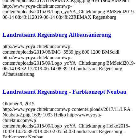
content/uploads/2017/11/REMAX-Rgbg.png
910
1864
BMSeidl
http://www.yoya-chitektur.com/wp-
content/uploads/2015/09/Logo_yoYA_Chitektur.png
BMSeidl
2019-
06-14 08:43:11
2019-06-14 08:48:22
REMAX Regensburg
Landratsamt Regensburg Altbausanierung
http://www.yoya-chitektur.com/wp-
content/uploads/2019/06/IMG_5539.jpg
800
1200
BMSeidl
http://www.yoya-chitektur.com/wp-
content/uploads/2015/09/Logo_yoYA_Chitektur.png
BMSeidl
2019-
06-14 08:32:17
2019-06-14 08:39:10
Landratsamt Regensburg
Altbausanierung
Landratsamt Regensburg - Farbkonzept Neubau
Oktober 9, 2015
http://www.yoya-chitektur.com/wp-content/uploads/2017/11/LRA-
Neubau-2.png
1639
1093
Heiko
http://www.yoya-
chitektur.com/wp-
content/uploads/2015/09/Logo_yoYA_Chitektur.png
Heiko
2015-
10-09 14:26:38
2019-08-02 05:54:03
Landratsamt Regensburg -
Farbkonzept Neubau