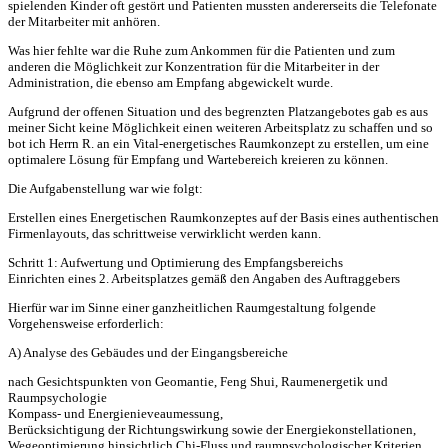
spielenden Kinder oft gestört und Patienten mussten andererseits die Telefonate
der Mitarbeiter mit anhören.
Was hier fehlte war die Ruhe zum Ankommen für die Patienten und zum
anderen die Möglichkeit zur Konzentration für die Mitarbeiter in der
Administration, die ebenso am Empfang abgewickelt wurde.
Aufgrund der offenen Situation und des begrenzten Platzangebotes gab es aus
meiner Sicht keine Möglichkeit einen weiteren Arbeitsplatz zu schaffen und so
bot ich Herrn R. an ein Vital-energetisches Raumkonzept zu erstellen, um eine
optimalere Lösung für Empfang und Wartebereich kreieren zu können.
Die Aufgabenstellung war wie folgt:
Erstellen eines Energetischen Raumkonzeptes auf der Basis eines authentischen
Firmenlayouts, das schrittweise verwirklicht werden kann.
Schritt 1: Aufwertung und Optimierung des Empfangsbereichs
Einrichten eines 2. Arbeitsplatzes gemäß den Angaben des Auftraggebers
Hierfür war im Sinne einer ganzheitlichen Raumgestaltung folgende
Vorgehensweise erforderlich:
A) Analyse des Gebäudes und der Eingangsbereiche
nach Gesichtspunkten von Geomantie, Feng Shui, Raumenergetik und
Raumpsychologie
Kompass- und Energienieveaumessung,
Berücksichtigung der Richtungswirkung sowie der Energiekonstellationen,
Wegeoptimierung hinsichtlich Chi-Fluss und raumpsychologischer Kriterien