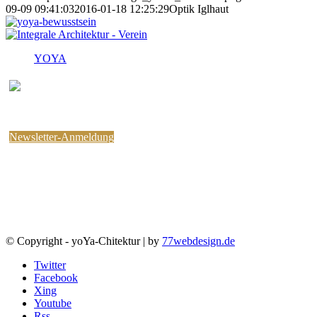
09-09 09:41:03
2016-01-18 12:25:29
Optik Iglhaut
YOYA
Melden Sie sich für den
kostenlosen yoYa-Newsletter an !
Sie können jederzeit wieder abbestellen.
Newsletter-Anmeldung
© Copyright - yoYa-Chitektur | by
77webdesign.de
Twitter
Facebook
Xing
Youtube
Rss