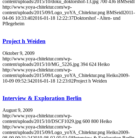
content/uploads/2015/10/doku_doktorshof-13.jpg
700
436
BMSeidl
http://www.yoya-chitektur.com/wp-
content/uploads/2015/09/Logo_yoYA_Chitektur.png
BMSeidl
2011-
04-06 10:33:40
2016-01-18 12:22:37
Doktorshof - Alten- und
Pflegeheim
Project h Weiden
Oktober 9, 2009
http://www.yoya-chitektur.com/wp-
content/uploads/2015/10/MG_5226.jpg
394
624
Heiko
http://www.yoya-chitektur.com/wp-
content/uploads/2015/09/Logo_yoYA_Chitektur.png
Heiko
2009-
10-09 09:52:34
2016-01-18 12:23:02
Project h Weiden
Interview & Exploration Berlin
August 9, 2009
http://www.yoya-chitektur.com/wp-
content/uploads/2015/10/DSCF1029.jpg
600
800
Heiko
http://www.yoya-chitektur.com/wp-
content/uploads/2015/09/Logo_yoYA_Chitektur.png
Heiko
2009-
08-09 09:31:24
2019-08-02 05:51:58
Interview & Exploration Berlin