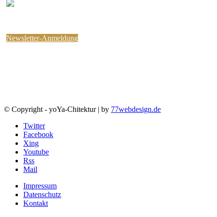
Melden Sie sich für den
kostenlosen yoYa-Newsletter an !
Sie können jederzeit wieder abbestellen.
Newsletter-Anmeldung
© Copyright - yoYa-Chitektur | by
77webdesign.de
Twitter
Facebook
Xing
Youtube
Rss
Mail
Impressum
Datenschutz
Kontakt