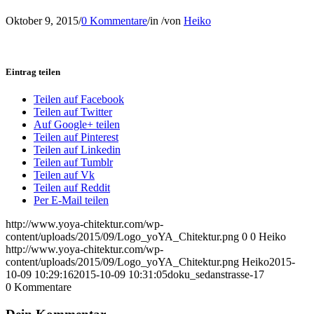
Oktober 9, 2015
/
0 Kommentare
/
in
/
von
Heiko
Eintrag teilen
Teilen auf Facebook
Teilen auf Twitter
Auf Google+ teilen
Teilen auf Pinterest
Teilen auf Linkedin
Teilen auf Tumblr
Teilen auf Vk
Teilen auf Reddit
Per E-Mail teilen
http://www.yoya-chitektur.com/wp-
content/uploads/2015/09/Logo_yoYA_Chitektur.png
0
0
Heiko
http://www.yoya-chitektur.com/wp-
content/uploads/2015/09/Logo_yoYA_Chitektur.png
Heiko
2015-
10-09 10:29:16
2015-10-09 10:31:05
doku_sedanstrasse-17
0
Kommentare