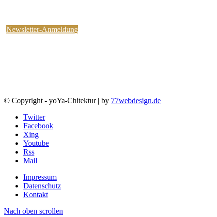
kostenlosen yoYa-Newsletter an !
Sie können jederzeit wieder abbestellen.
Newsletter-Anmeldung
© Copyright - yoYa-Chitektur | by
77webdesign.de
Twitter
Facebook
Xing
Youtube
Rss
Mail
Impressum
Datenschutz
Kontakt
Nach oben scrollen