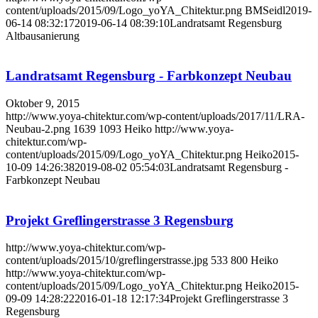
content/uploads/2015/09/Logo_yoYA_Chitektur.png
BMSeidl
2019-
06-14 08:32:17
2019-06-14 08:39:10
Landratsamt Regensburg
Altbausanierung
Landratsamt Regensburg - Farbkonzept Neubau
Oktober 9, 2015
http://www.yoya-chitektur.com/wp-content/uploads/2017/11/LRA-
Neubau-2.png
1639
1093
Heiko
http://www.yoya-
chitektur.com/wp-
content/uploads/2015/09/Logo_yoYA_Chitektur.png
Heiko
2015-
10-09 14:26:38
2019-08-02 05:54:03
Landratsamt Regensburg -
Farbkonzept Neubau
Projekt Greflingerstrasse 3 Regensburg
http://www.yoya-chitektur.com/wp-
content/uploads/2015/10/greflingerstrasse.jpg
533
800
Heiko
http://www.yoya-chitektur.com/wp-
content/uploads/2015/09/Logo_yoYA_Chitektur.png
Heiko
2015-
09-09 14:28:22
2016-01-18 12:17:34
Projekt Greflingerstrasse 3
Regensburg