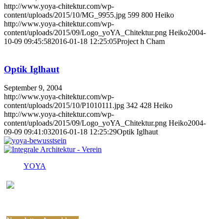
http://www.yoya-chitektur.com/wp-
content/uploads/2015/10/MG_9955.jpg
599
800
Heiko
http://www.yoya-chitektur.com/wp-
content/uploads/2015/09/Logo_yoYA_Chitektur.png
Heiko
2004-
10-09 09:45:58
2016-01-18 12:25:05
Project h Cham
Optik Iglhaut
September 9, 2004
http://www.yoya-chitektur.com/wp-
content/uploads/2015/10/P1010111.jpg
342
428
Heiko
http://www.yoya-chitektur.com/wp-
content/uploads/2015/09/Logo_yoYA_Chitektur.png
Heiko
2004-
09-09 09:41:03
2016-01-18 12:25:29
Optik Iglhaut
YOYA
Melden Sie sich für den
kostenlosen yoYa-Newsletter an !
Sie können jederzeit wieder abbestellen.