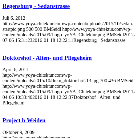
Regensburg - Sedanstrasse
Juli 6, 2012
http://www.yoya-chitektur.com/wp-content/uploads/2015/10/sedan-
startpic.png
500
500
BMSeidl
http://www.yoya-chitektur.com/wp-
content/uploads/2015/09/Logo_yoYA_Chitektur.png
BMSeidl
2012-
07-06 15:31:23
2016-01-18 12:22:11
Regensburg - Sedanstrasse
Doktorshof - Alten- und Pflegeheim
April 6, 2011
http://www.yoya-chitektur.com/wp-
content/uploads/2015/10/doku_doktorshof-13.jpg
700
436
BMSeidl
http://www.yoya-chitektur.com/wp-
content/uploads/2015/09/Logo_yoYA_Chitektur.png
BMSeidl
2011-
04-06 10:33:40
2016-01-18 12:22:37
Doktorshof - Alten- und
Pflegeheim
Project h Weiden
Oktober 9, 2009
http://www.yoya-chitektur.com/wp-