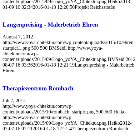
content/uploads/2015/09/Logo_yoYA_Chitektur.png
Heiko
2013-
01-09 10:02:34
2016-01-18 12:20:50
Projekt Reichsstraße
Langenpreising - Malerbetrieb Ehren
August 7, 2012
http://www.yoya-chitektur.com/wp-content/uploads/2015/10/ehren-
startpic11.png
500
500
BMSeidl
http://www.yoya-
chitektur.com/wp-
content/uploads/2015/09/Logo_yoYA_Chitektur.png
BMSeidl
2012-
08-07 16:03:36
2016-01-18 12:21:19
Langenpreising - Malerbetrieb
Ehren
Therapiezentrum Rombach
Juli 7, 2012
http://www.yoya-chitektur.com/wp-
content/uploads/2015/10/rombach_startpic.png
500
500
Heiko
http://www.yoya-chitektur.com/wp-
content/uploads/2015/09/Logo_yoYA_Chitektur.png
Heiko
2012-
07-07 16:02:11
2016-01-18 12:21:47
Therapiezentrum Rombach