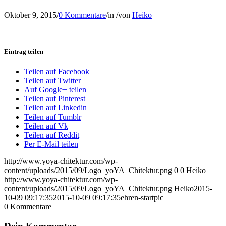
Oktober 9, 2015
/
0 Kommentare
/
in
/
von
Heiko
Eintrag teilen
Teilen auf Facebook
Teilen auf Twitter
Auf Google+ teilen
Teilen auf Pinterest
Teilen auf Linkedin
Teilen auf Tumblr
Teilen auf Vk
Teilen auf Reddit
Per E-Mail teilen
http://www.yoya-chitektur.com/wp-
content/uploads/2015/09/Logo_yoYA_Chitektur.png
0
0
Heiko
http://www.yoya-chitektur.com/wp-
content/uploads/2015/09/Logo_yoYA_Chitektur.png
Heiko
2015-
10-09 09:17:35
2015-10-09 09:17:35
ehren-startpic
0
Kommentare