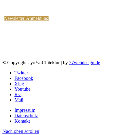
kostenlosen yoYa-Newsletter an !
Sie können jederzeit wieder abbestellen.
Newsletter-Anmeldung
© Copyright - yoYa-Chitektur | by
77webdesign.de
Twitter
Facebook
Xing
Youtube
Rss
Mail
Impressum
Datenschutz
Kontakt
Nach oben scrollen