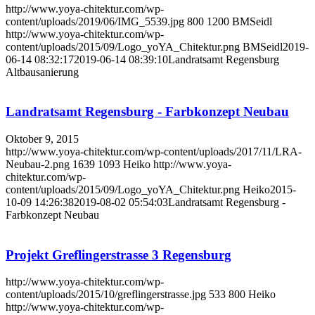
http://www.yoya-chitektur.com/wp-
content/uploads/2019/06/IMG_5539.jpg
800
1200
BMSeidl
http://www.yoya-chitektur.com/wp-
content/uploads/2015/09/Logo_yoYA_Chitektur.png
BMSeidl
2019-
06-14 08:32:17
2019-06-14 08:39:10
Landratsamt Regensburg
Altbausanierung
Landratsamt Regensburg - Farbkonzept Neubau
Oktober 9, 2015
http://www.yoya-chitektur.com/wp-content/uploads/2017/11/LRA-
Neubau-2.png
1639
1093
Heiko
http://www.yoya-
chitektur.com/wp-
content/uploads/2015/09/Logo_yoYA_Chitektur.png
Heiko
2015-
10-09 14:26:38
2019-08-02 05:54:03
Landratsamt Regensburg -
Farbkonzept Neubau
Projekt Greflingerstrasse 3 Regensburg
http://www.yoya-chitektur.com/wp-
content/uploads/2015/10/greflingerstrasse.jpg
533
800
Heiko
http://www.yoya-chitektur.com/wp-