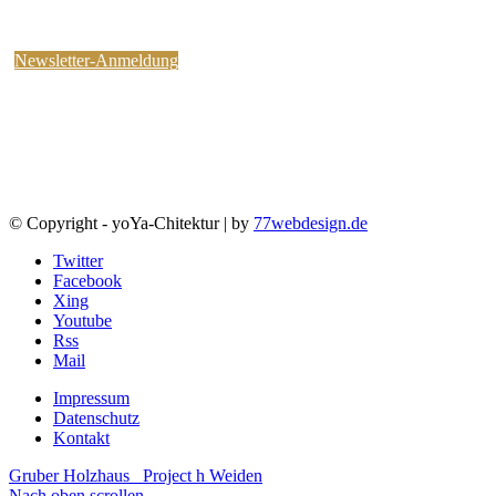
kostenlosen yoYa-Newsletter an !
Sie können jederzeit wieder abbestellen.
Newsletter-Anmeldung
© Copyright - yoYa-Chitektur | by
77webdesign.de
Twitter
Facebook
Xing
Youtube
Rss
Mail
Impressum
Datenschutz
Kontakt
Gruber Holzhaus
Project h Weiden
Nach oben scrollen