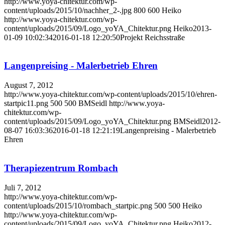
http://www.yoya-chitektur.com/wp-
content/uploads/2015/10/nachher_2-.jpg
800
600
Heiko
http://www.yoya-chitektur.com/wp-
content/uploads/2015/09/Logo_yoYA_Chitektur.png
Heiko
2013-
01-09 10:02:34
2016-01-18 12:20:50
Projekt Reichsstraße
Langenpreising - Malerbetrieb Ehren
August 7, 2012
http://www.yoya-chitektur.com/wp-content/uploads/2015/10/ehren-
startpic11.png
500
500
BMSeidl
http://www.yoya-
chitektur.com/wp-
content/uploads/2015/09/Logo_yoYA_Chitektur.png
BMSeidl
2012-
08-07 16:03:36
2016-01-18 12:21:19
Langenpreising - Malerbetrieb
Ehren
Therapiezentrum Rombach
Juli 7, 2012
http://www.yoya-chitektur.com/wp-
content/uploads/2015/10/rombach_startpic.png
500
500
Heiko
http://www.yoya-chitektur.com/wp-
content/uploads/2015/09/Logo_yoYA_Chitektur.png
Heiko
2012-