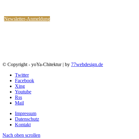
kostenlosen yoYa-Newsletter an !
Sie können jederzeit wieder abbestellen.
Newsletter-Anmeldung
© Copyright - yoYa-Chitektur | by
77webdesign.de
Twitter
Facebook
Xing
Youtube
Rss
Mail
Impressum
Datenschutz
Kontakt
Nach oben scrollen